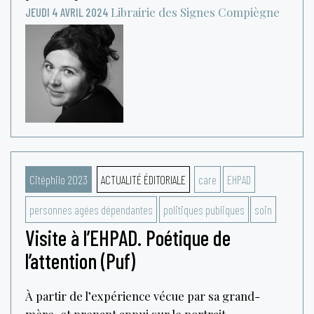
Librairie des Signes
Compiègne
JEUDI 4 AVRIL 2024
Citéphilo 2023
ACTUALITÉ ÉDITORIALE
care
EHPAD
personnes agées dépendantes
politiques publiques
soin
Visite à l’EHPAD. Poétique de
l’attention (Puf)
À partir de l’expérience vécue par sa grand-
mère, et prenant appui sur le portrait