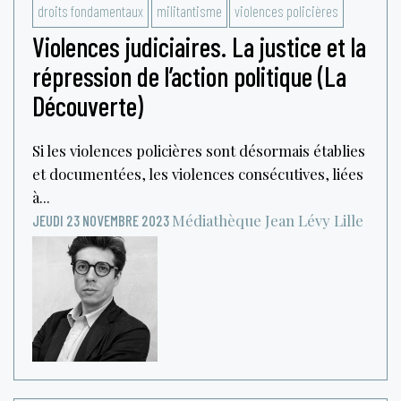
droits fondamentaux
militantisme
violences policières
Violences judiciaires. La justice et la
répression de l’action politique (La
Découverte)
Si les violences policières sont désormais établies
et documentées, les violences consécutives, liées
à...
Médiathèque Jean Lévy
Lille
JEUDI 23 NOVEMBRE 2023