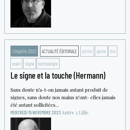
Citéphilo 2023
ACTUALITÉ ÉDITORIALE
écrire
geste
lire
main
signe
technologie
Le signe et la touche (Hermann)
Sans doute n’a-t-on jamais autant produit de
signes, sans doute nos mains n’ont- elles jamais
été autant sollicitées...
Antre 2
Lille
MERCREDI 15 NOVEMBRE 2023