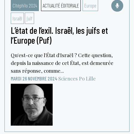
Citéphilo 2024
ACTUALITÉ ÉDITORIALE
Europe
Israël
juif
L’état de l’exil. Israël, les juifs et
l’Europe (Puf)
Qu'est-ce que l'État d'Israël ? Cette question,
depuis la naissance de cet État, est demeurée
sans réponse, comme...
Sciences Po Lille
MARDI 26 NOVEMBRE 2024