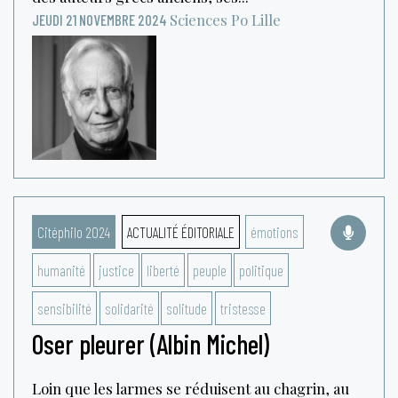
Sciences Po Lille
JEUDI 21 NOVEMBRE 2024
Citéphilo 2024
ACTUALITÉ ÉDITORIALE
émotions
humanité
justice
liberté
peuple
politique
sensibilité
solidarité
solitude
tristesse
Oser pleurer (Albin Michel)
Loin que les larmes se réduisent au chagrin, au