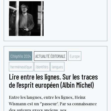
Citéphilo 2024
ACTUALITÉ ÉDITORIALE
Europe
herméneutique
identités
langues
Lire entre les lignes. Sur les traces
de l’esprit européen (Albin Michel)
Entre les langues, entre les lignes, Heinz
Wismann est un ‘’passeur". Par sa connaissance
des auteurs grecs anciens, ses...