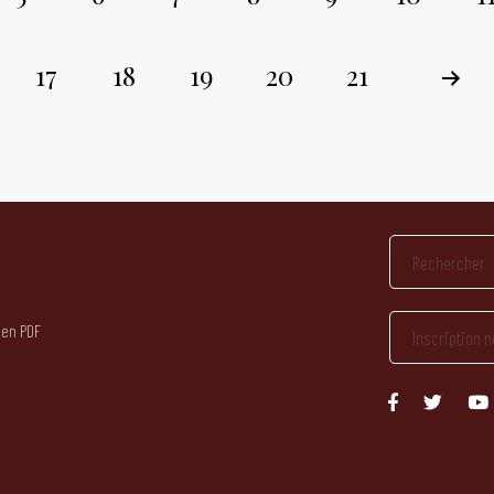
17
18
19
20
21
 en PDF