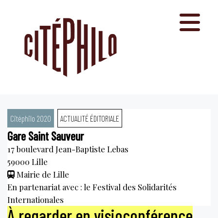
Aller
au
contenu
Citéphilo 2020
ACTUALITÉ ÉDITORIALE
Gare Saint Sauveur
17 boulevard Jean-Baptiste Lebas
59000
Lille
Mairie de Lille
En partenariat avec : le Festival des Solidarités
Internationales
À regarder en visioconférence