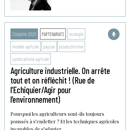
Citéphilo 2025
PARTENARIATS
écologie
modèle agricole
paysan
productivisme
syndicalisme agricole
Agriculture industrielle. On arrête
tout et on réfléchit ! (Rue de
l’Echiquier/Agir pour
l’environnement)
Pourquoi les agriculteurs sont-ils toujours
poussés à s’endetter ? Et les techniques agricoles
incapables de s’adapter...