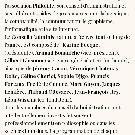
l’association
Philolille
, son conseil d’administration et
ses adhérents, aidés de prestataires pour la logistique,
la comptabilité, la communication, le graphisme,
l’informatique et le site Internet.
Le
Conseil d’administration
, à l’œuvre tout au long de
l’année, est composé de :
Karine Bocquet
(présidente),
Arnaud Bouaniche
(vice-président),
Gilbert Glasman
(secrétaire général et co-fondateur),
ainsi que de
Jérémy Caron
,
Véronique Chatenay-
Dolto
,
Céline Cherici
,
Sophie Djigo
,
Francis
Foreaux, Frédéric Gendre
,
Marc Guyon
,
Jacques
Lemière
,
Thibaud Ottevaere
,
Jean-François Rey
,
Léon Wisznia
(co-fondateur).
Tous les membres du conseil d’administration sont
intellectuellement investis (et souvent
professionnellement) en philosophie ou dans les
sciences humaines. La programmation de chaque