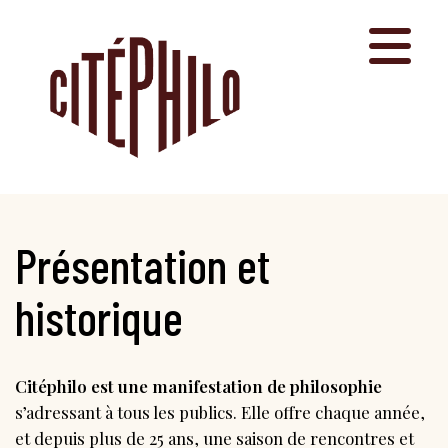
Aller
au
contenu
Présentation et
historique
Citéphilo est une manifestation de philosophie
s’adressant à tous les publics. Elle offre chaque année,
et depuis plus de 25 ans, une saison de rencontres et