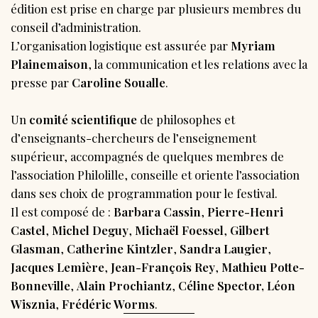
édition est prise en charge par plusieurs membres du
conseil d’administration.
L’organisation logistique est assurée par
Myriam
Plainemaison
, la communication et les relations avec la
presse par
Caroline Soualle
.
Un
comité scientifique
de philosophes et
d’enseignants-chercheurs de l’enseignement
supérieur, accompagnés de quelques membres de
l’association Philolille, conseille et oriente l’association
dans ses choix de programmation pour le festival.
Il est composé de :
Barbara Cassin
,
Pierre-Henri
Castel
,
Michel Deguy
,
Michaël Foessel
,
Gilbert
Glasman
,
Catherine Kintzler
,
Sandra Laugier
,
Jacques Lemière
,
Jean-François Rey
,
Mathieu Potte-
Bonneville
,
Alain Prochiantz
,
Céline Spector,
Léon
Wisznia
,
Frédéric Worms
.