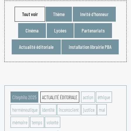
Tout voir
Thème
Invité d'honneur
Cinéma
Lycées
Partenariats
Actualité éditoriale
Installation librairie PBA
Citéphilo 2025
ACTUALITÉ ÉDITORIALE
action
éthique
herméneutique
Identité
inconscient
justice
mal
mémoire
temps
volonté