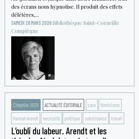
des écrans nous hypnotise. Il produit des effets
délétères,...
Bibliothèque Saint-Corneille
SAMEDI 28 MARS 2026
Compiègne
Citéphilo 2025
ACTUALITÉ ÉDITORIALE
care
féminisme
Hannah Arendt
nécessité
politique
subsistance
travail
L’oubli du labeur. Arendt et les