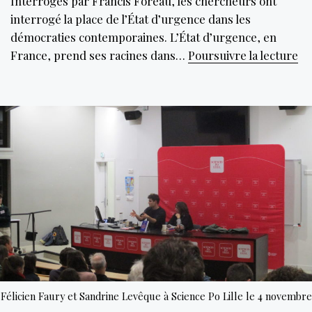
Interrogés par Francis Foreau, les chercheurs ont
interrogé la place de l’État d’urgence dans les
démocraties contemporaines. L’État d’urgence, en
Qu
France, prend ses racines dans…
Poursuivre la lecture
l’
de
la
rè
pe
le
dé
de
l’É
d’
Félicien Faury et Sandrine Levêque à Science Po Lille le 4 novembre