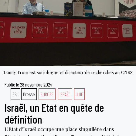
mo
Danny Trom est sociologue et directeur de recherches au CNRS
Publié le
28 novembre 2024
ESJ
Presse
EUROPE
ISRAËL
JUIF
Israël, un Etat en quête de
définition
L’Etat d’Israël occupe une place singulière dans