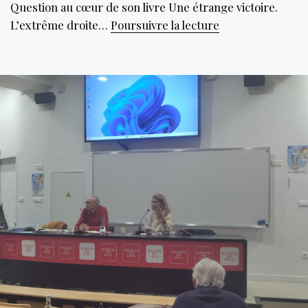
Question au cœur de son livre Une étrange victoire.
Une
L’extrême droite…
Poursuivre la lecture
grammaire
politique
sans
Bescherelle,
ou,
l’ascension
du
RN.