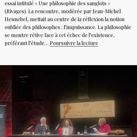
essai intitulé « Une philosophie des sanglots »
(Rivages). La rencontre, modérée par Jean-Michel
Hennebel, mettait au centre de la réflexion la notion
oubliée des philosophes : l’impuissance. La philosophie
se montre rétive face à cet échec de l’existence,
Sangloter
préférant l’étude…
Poursuivre la lecture
sans
crainte
de
se
cogner
au
monde.