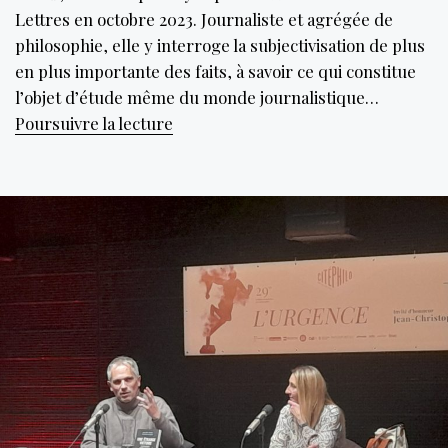
Lettres en octobre 2023. Journaliste et agrégée de
philosophie, elle y interroge la subjectivisation de plus
en plus importante des faits, à savoir ce qui constitue
l’objet d’étude même du monde journalistique…
Faut-
Poursuivre la lecture
il
encore
croire
les
faits ?