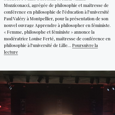
Mozziconacci, agrégée de philosophie et maîtresse de
conférence en philosophie de l’éducation à l’université
Paul Valéry à Montpellier, pour la présentation de son
nouvel ouvrage Apprendre à philosopher en féministe.
« Femme, philosophe et féministe » annonce la
modératrice Louise Ferté, maîtresse de conférence en
philosophie à l’université de Lille…
Poursuivre la
Vanina
lecture
Mozziconacci :
la
philosophe
qui
secoue
le
féminisme
et
l’école