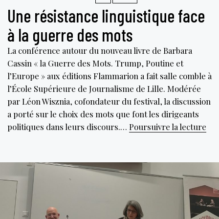
Une résistance linguistique face
à la guerre des mots
La conférence autour du nouveau livre de Barbara
Cassin « la Guerre des Mots. Trump, Poutine et
l’Europe » aux éditions Flammarion a fait salle comble à
l’École Supérieure de Journalisme de Lille. Modérée
par Léon Wisznia, cofondateur du festival, la discussion
a porté sur le choix des mots que font les dirigeants
Un
politiques dans leurs discours.…
Poursuivre la lecture
rés
lin
fac
à
la
gue
des