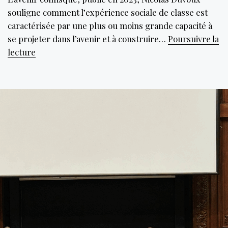
souligne comment l’expérience sociale de classe est
caractérisée par une plus ou moins grande capacité à
se projeter dans l’avenir et à construire…
Poursuivre la
Le
lecture
temps
ou
l’impensé
des
inégalités