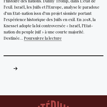
l’histoire des nations. Danny Tromp, dans L’état de
l’exil. Israël, les Juifs et l’Europe, analyse le paradoxe
d’un Etat-nation issu d’un projet sioniste portant
l’expérience historique des Juifs en exil. En 2018, la
Knesset adopte la loi controversée « Israël, l’Etat-
nation du peuple juif » à une courte majorité.
Israël,
Destinée…
Poursuivre la lecture
un
Etat
en
quête
Pagination
de
des
définition
publications