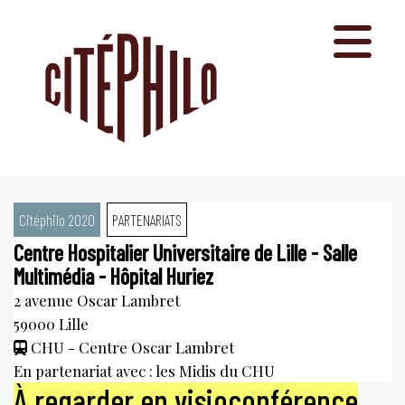
Aller
au
contenu
Citéphilo 2020
PARTENARIATS
Centre Hospitalier Universitaire de Lille - Salle
Multimédia - Hôpital Huriez
2 avenue Oscar Lambret
59000
Lille
CHU - Centre Oscar Lambret
En partenariat avec : les Midis du CHU
À regarder en visioconférence