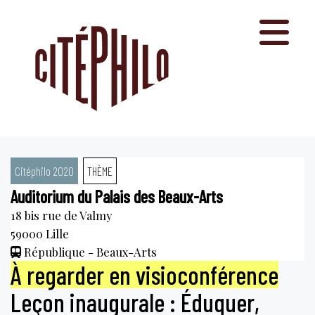
Aller
au
contenu
Citéphilo 2020
THÈME
Auditorium du Palais des Beaux-Arts
18 bis rue de Valmy
59000
Lille
République - Beaux-Arts
À regarder en visioconférence
Leçon inaugurale : Éduquer,