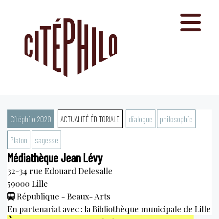
Aller
au
contenu
Citéphilo 2020
ACTUALITÉ ÉDITORIALE
dialogue
philosophie
Platon
sagesse
Médiathèque Jean Lévy
32-34 rue Edouard Delesalle
59000
Lille
République - Beaux- Arts
En partenariat avec : la Bibliothèque municipale de Lille