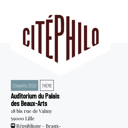
Aller
au
contenu
Citéphilo 2020
THÈME
Auditorium du Palais
des Beaux-Arts
18 bis rue de Valmy
59000
Lille
République - Beaux-