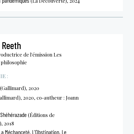
s pandémiques
(La Découverte), 2024
 Reeth
oductrice de l'émission Les
 philosophie
E :
(Gallimard), 2020
allimard), 2020, co-autheur : Joann
 Shéhérazade
(Éditions de
), 2018
La Méchanceté, L'Obstination, Le