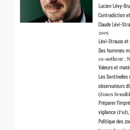
Lucien Lévy-Bruh
Contradiction et
Claude Lévi-Str
2005
Lévi-Strauss et
Des hommes ma
co-autheur : N
Valeurs et matér
Les Sentinelles
observateurs d’o
(Zones Sensibl
Préparer l’impré
vigilance
(Puf),
Politique des z