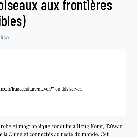
’oiseaux aux frontières
ibles)
2h30
herche ethnographique conduite à Hong Kong, Taïwan
 de la Chine et connectés au reste du monde. Cet