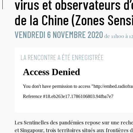
virus et observateurs d
de la Chine (Zones Sens
VENDREDI 6 NOVEMBRE 2020
de 11h00 à 1
LA RENCONTRE A ÉTÉ ENREGISTRÉE
Les Sentinelles des pandémies repose sur une rec
et Singapour, trois territoires situés aux frontières