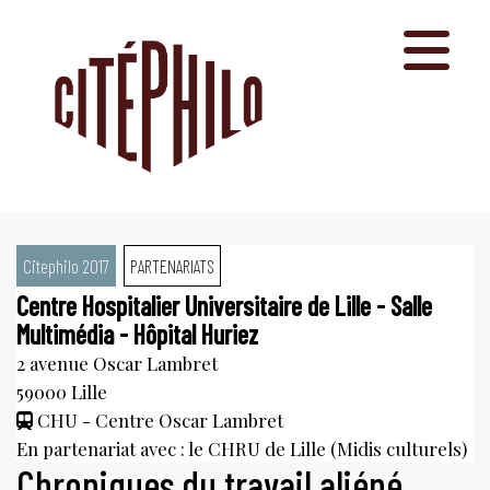
Aller
au
contenu
Citephilo 2017
PARTENARIATS
Centre Hospitalier Universitaire de Lille - Salle
Multimédia - Hôpital Huriez
2 avenue Oscar Lambret
59000
Lille
CHU - Centre Oscar Lambret
En partenariat avec : le CHRU de Lille (Midis culturels)
Chroniques du travail aliéné