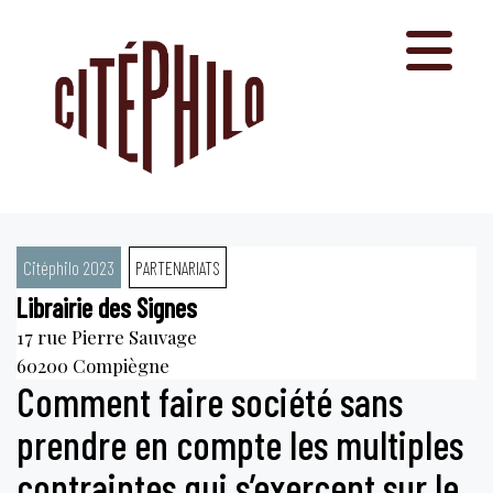
Aller
au
contenu
Citéphilo 2023
PARTENARIATS
Librairie des Signes
17 rue Pierre Sauvage
60200
Compiègne
Comment faire société sans
prendre en compte les multiples
contraintes qui s’exercent sur le