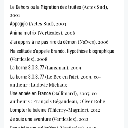
Le Dehors ou la Migration des truites
(Actes Sud),
2001
Appoggio
(Actes Sud), 2003
Anima motrix
(Verticales), 2006
J'ai appris à ne pas rire du démon
(Naïves), 2006
Ma solitude s'appelle Brando. Hypothèse biographique
(Verticales), 2008
La borne S.O.S. 77
(Lansman), 2009
La borne S.O.S. 77
(Le Bec en l'air), 2009, co-
autheur : Ludovic Michaux
Une année en France
(Gallimard), 2007, co-
autheurs : François Bégaudeau, Oliver Rohe
Dompter la baleine
(Thierry-Magnier), 2012
Je suis une aventure
(Verticales), 2012
Des châteaux qui brûlent
(Verticales), 2017