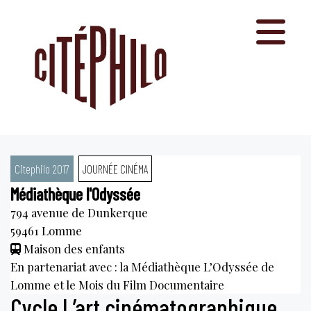
Aller
au
contenu
Citephilo 2017
JOURNÉE CINÉMA
Médiathèque l'Odyssée
794 avenue de Dunkerque
59461
Lomme
Maison des enfants
En partenariat avec : la Médiathèque L’Odyssée de
Lomme et le Mois du Film Documentaire
Cycle L’art cinématographique