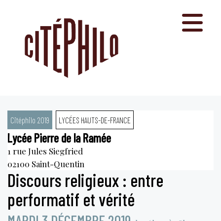
Aller
au
contenu
Citéphilo 2019
LYCÉES HAUTS-DE-FRANCE
Lycée Pierre de la Ramée
1 rue Jules Siegfried
02100
Saint-Quentin
Discours religieux : entre
performatif et vérité
MARDI 3 DÉCEMBRE 2019