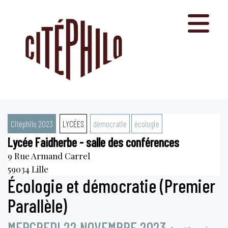
Aller
au
contenu
Citéphilo 2023
LYCÉES
démocratie
écologie
Lycée Faidherbe - salle des conférences
9 Rue Armand Carrel
59034
Lille
Écologie et démocratie (Premier
Parallèle)
MERCREDI 22 NOVEMBRE 2023