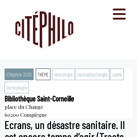
Aller
au
contenu
Citéphilo 2025
THÈME
neurologie
neurophysiologie
santé
technologie
Bibliothèque Saint-Corneille
place du Change
60200
Compiègne
Ecrans, un désastre sanitaire. Il
est encore temps d’agir (Tracts