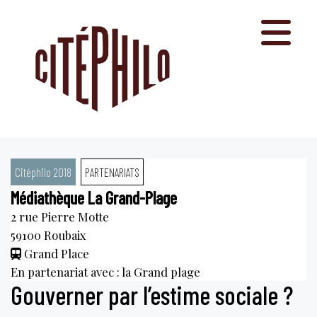
Aller
au
contenu
Citéphilo 2018
PARTENARIATS
Médiathèque La Grand-Plage
2 rue Pierre Motte
59100
Roubaix
Grand Place
En partenariat avec : la Grand plage
Gouverner par l’estime sociale ?