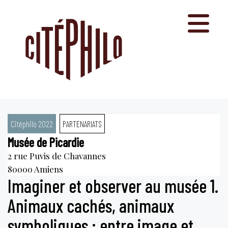
Aller
au
contenu
Citéphilo 2022
PARTENARIATS
Musée de Picardie
2 rue Puvis de Chavannes
80000
Amiens
Imaginer et observer au musée 1.
Animaux cachés, animaux
symboliques : entre image et