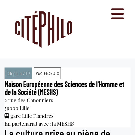
Aller
au
contenu
Citephilo 2017
PARTENARIATS
Maison Européenne des Sciences de l'Homme et
de la Société (MESHS)
2 rue des Canonniers
59000
Lille
gare Lille Flandres
En partenariat avec : la MESHS
La culture prise au piège de