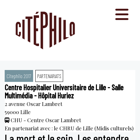
Aller
au
contenu
Citephilo 2017
PARTENARIATS
Centre Hospitalier Universitaire de Lille - Salle
Multimédia - Hôpital Huriez
2 avenue Oscar Lambret
59000
Lille
CHU - Centre Oscar Lambret
En partenariat avec : le CHRU de Lille (Midis culturels)
La mort et le soin. Les entendre