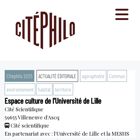
Aller
au
contenu
Citéphilo 2025
ACTUALITÉ ÉDITORIALE
agoraphobie
Commun
environnement
habitat
territoire
Espace culture de l'Université de Lille
Cité Scientifique
59655
Villeneuve d'Ascq
Cité scientifique
En partenariat avec : l'Université de Lille et la MESHS