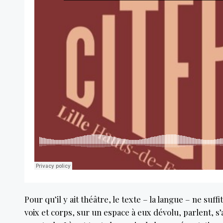
Pour qu’il y ait théâtre, le texte – la langue – ne suf
voix et corps, sur un espace à eux dévolu, parlent, s