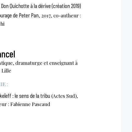
. Don Quichotte à la dérive (création 2019)
ourage de Peter Pan
, 2017, co-autheur :
hi
ancel
istique, dramaturge et enseignant à
 Lille
E :
eff : le sens de la tribu
(Actes Sud),
eur : Fabienne Pascaud