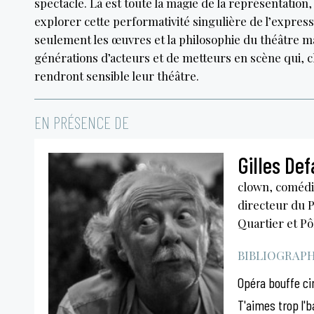
spectacle. Là est toute la magie de la représentation, 
explorer cette performativité singulière de l’expres
seulement les œuvres et la philosophie du théâtre ma
générations d’acteurs et de metteurs en scène qui, c
rendront sensible leur théâtre.
EN PRÉSENCE DE
Gilles De
clown, comédi
directeur du P
Quartier et Pô
BIBLIOGRAPHI
Opéra bouffe cir
T'aimes trop l'