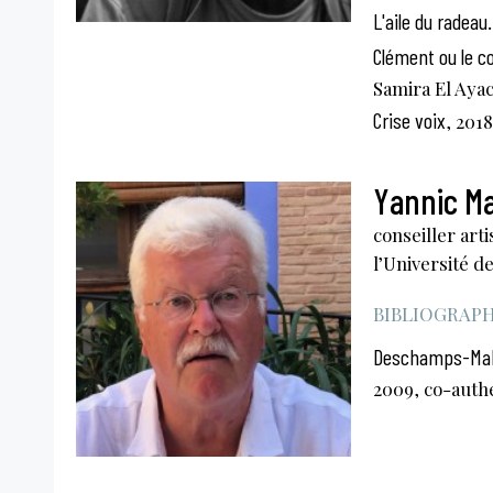
L'aile du radeau
Clément ou le c
Samira El Ayac
Crise voix
, 2018
Yannic M
conseiller art
l’Université de
BIBLIOGRAPHI
Deschamps-Makeï
2009, co-auth