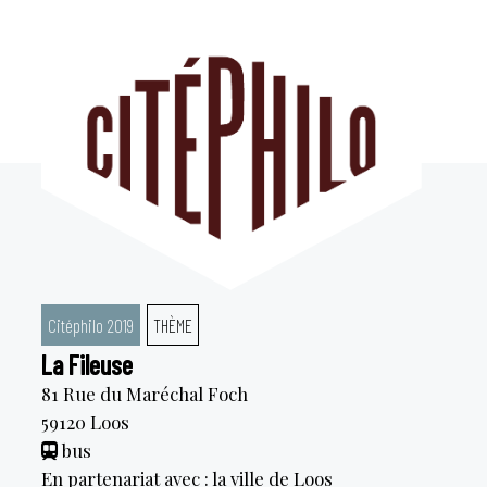
Aller
au
contenu
Citéphilo 2019
THÈME
La Fileuse
81 Rue du Maréchal Foch
59120
Loos
bus
En partenariat avec : la ville de Loos