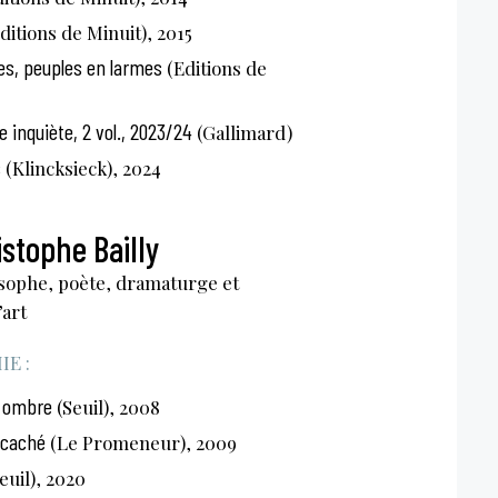
ditions de Minuit), 2015
s, peuples en larmes
(Editions de
 inquiète, 2 vol., 2023/24
(Gallimard)
s
(Klincksieck), 2024
stophe Bailly
osophe, poète, dramaturge et
’art
E :
n ombre
(Seuil), 2008
e caché
(Le Promeneur), 2009
euil), 2020