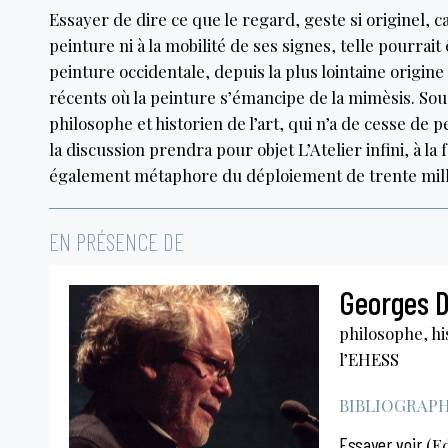
Essayer de dire ce que le regard, geste si originel, c
peinture ni à la mobilité de ses signes, telle pourrait ê
peinture occidentale, depuis la plus lointaine origine
récents où la peinture s’émancipe de la mimèsis. S
philosophe et historien de l’art, qui n’a de cesse de 
la discussion prendra pour objet L’Atelier infini, à la 
également métaphore du déploiement de trente mill
EN PRÉSENCE DE
Georges 
philosophe, his
l’EHESS
BIBLIOGRAPHI
Essayer voir
(Ed