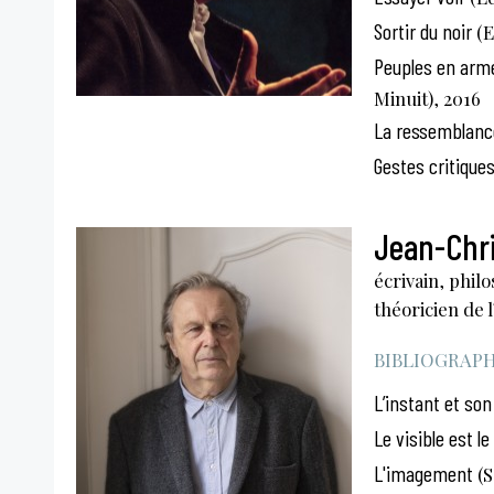
Sortir du noir
(E
Peuples en arme
Minuit), 2016
La ressemblance
Gestes critique
Jean-Chri
écrivain, phil
théoricien de l
BIBLIOGRAPHI
L’instant et so
Le visible est l
L'imagement
(S