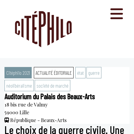
Aller
au
contenu
Citéphilo 2021
ACTUALITÉ ÉDITORIALE
état
guerre
néolibéralisme
société de marché
Auditorium du Palais des Beaux-Arts
18 bis rue de Valmy
59000
Lille
République - Beaux-Arts
Le choix de la guerre civile. Une