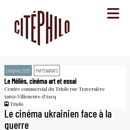
Aller
au
contenu
Citéphilo 2025
PARTENARIATS
Le Méliès, cinéma art et essai
Centre commercial du Triolo rue Traversière
59650
Villeneuve d'Ascq
Triolo
Le cinéma ukrainien face à la
guerre