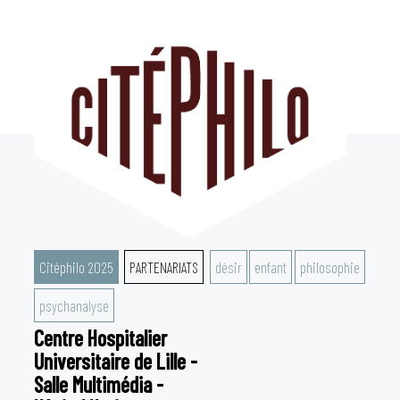
Aller
au
contenu
Citéphilo 2025
PARTENARIATS
désir
enfant
philosophie
psychanalyse
Centre Hospitalier
Universitaire de Lille -
Salle Multimédia -