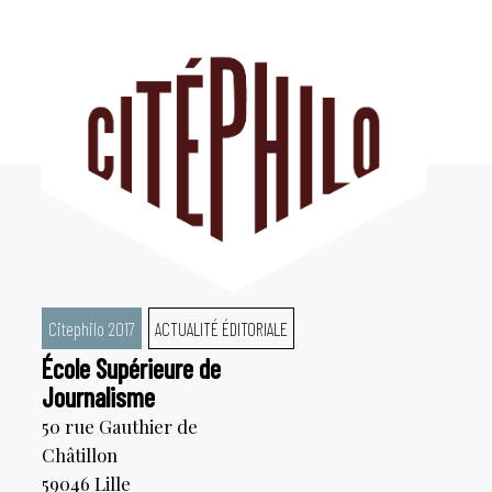
Aller
au
contenu
Citephilo 2017
ACTUALITÉ ÉDITORIALE
École Supérieure de
Journalisme
50 rue Gauthier de
Châtillon
59046
Lille