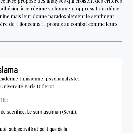
e livre propose des analyses qui croisent des critères
de l’adhésion à ce régime violemment oppressif qui dénie
inine mais leur donne paradoxalement le sentiment
mère de « lionceaux », promis au combat comme leurs
slama
cadémie tunisienne, psychanalyste,
’Université Paris Diderot
E :
r de sacrifice. Le surmusulman
(Seuil),
auté, subjectivité et politique de la