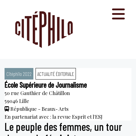
Aller
au
contenu
Citéphilo 2022
ACTUALITÉ ÉDITORIALE
École Supérieure de Journalisme
50 rue Gauthier de Châtillon
59046
Lille
République - Beaux- Arts
En partenariat avec : la revue Esprit et l'ESJ
Le peuple des femmes, un tour