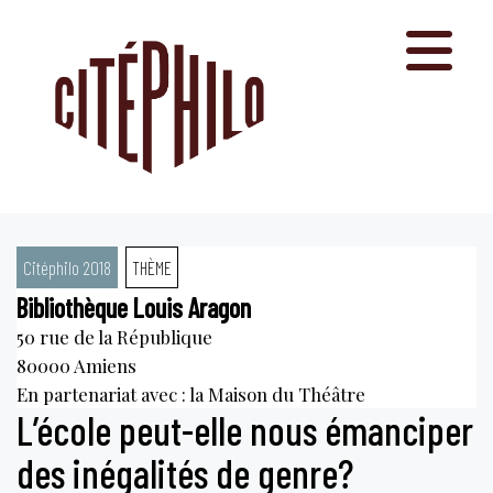
Aller
au
contenu
Citéphilo 2018
THÈME
Bibliothèque Louis Aragon
50 rue de la République
80000
Amiens
En partenariat avec : la Maison du Théâtre
L’école peut-elle nous émanciper
des inégalités de genre?