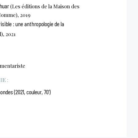
chuar
(Les éditions de la Maison des
'Homme), 2019
sible : une anthropologie de la
l), 2021
umentariste
E :
des (2021, couleur, 70’)