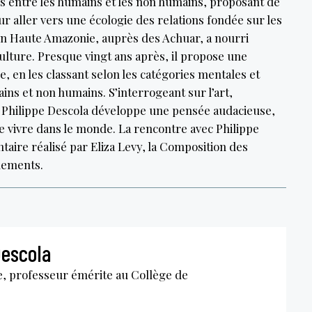
ons entre les humains et les non humains, proposant de
ur aller vers une écologie des relations fondée sur les
 en Haute Amazonie, auprès des Achuar, a nourri
culture. Presque vingt ans après, il propose une
, en les classant selon les catégories mentales et
ains et non humains. S’interrogeant sur l’art,
s, Philippe Descola développe une pensée audacieuse,
de vivre dans le monde. La rencontre avec Philippe
aire réalisé par Eliza Levy, la Composition des
nements.
Descola
, professeur émérite au Collège de