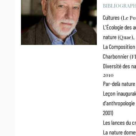
BIBLIOGRAPHI
Cultures
(Le Po
L'Écologie des a
nature
(Quae),
La Composition 
Charbonnier
(Fl
Diversité des na
2010
Par-delà nature 
Leçon inaugurale
d'anthropologie 
2001)
Les lances du c
La nature domes