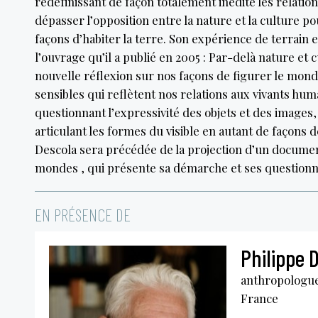
redéfinissant de façon totalement inédite les relati
dépasser l’opposition entre la nature et la culture po
façons d’habiter la terre. Son expérience de terrain
l’ouvrage qu’il a publié en 2005 : Par-delà nature et 
nouvelle réflexion sur nos façons de figurer le monde
sensibles qui reflètent nos relations aux vivants hum
questionnant l’expressivité des objets et des image
articulant les formes du visible en autant de façons 
Descola sera précédée de la projection d’un document
mondes , qui présente sa démarche et ses question
EN PRÉSENCE DE
Philippe 
anthropologue
France