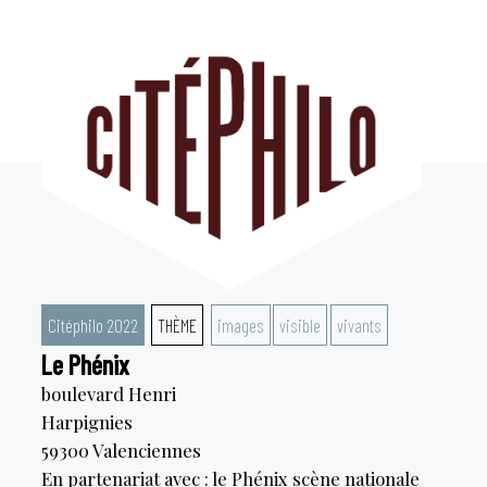
Aller
au
contenu
Citéphilo 2022
THÈME
images
visible
vivants
Le Phénix
boulevard Henri
Harpignies
59300
Valenciennes
En partenariat avec : le Phénix scène nationale