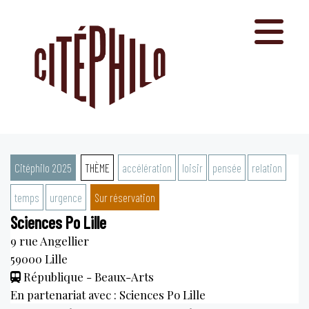
Aller
au
contenu
Citéphilo 2025
THÈME
accélération
loisir
pensée
relation
temps
urgence
Sur réservation
Sciences Po Lille
9 rue Angellier
59000
Lille
République - Beaux-Arts
En partenariat avec : Sciences Po Lille