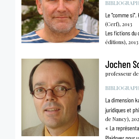
BIBLIOGRAPHI
Le "comme si". K
(Cerf), 2013
Les fictions du 
éditions), 2013
Jochen S
professeur des
BIBLIOGRAPHI
La dimension ka
juridiques et ph
de Nancy), 20
« La représentat
Plaidoyer pour u