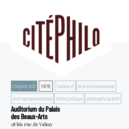
Aller
au
contenu
Citéphilo 2021
THÈME
"comme si"
droit environnemental
droit intergénérationnel
fiction juridique
philosophie du droit
Auditorium du Palais
des Beaux-Arts
18 bis rue de Valmy