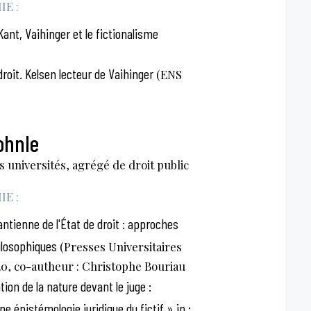
E :
ant, Vaihinger et le fictionalisme
droit. Kelsen lecteur de Vaihinger
(ENS
ohnle
 universités, agrégé de droit public
E :
ntienne de l'État de droit : approches
ilosophiques
(Presses Universitaires
20, co-autheur : Christophe Bouriau
ion de la nature devant le juge :
ne épistémologie juridique du fictif » in :