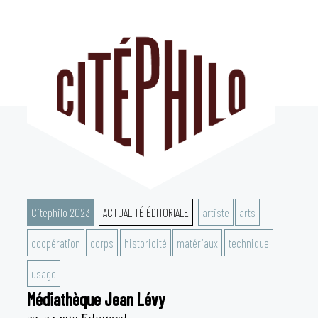
Aller
au
contenu
Citéphilo 2023
ACTUALITÉ ÉDITORIALE
artiste
arts
coopération
corps
historicité
matériaux
technique
usage
Médiathèque Jean Lévy