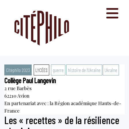
Aller
au
contenu
Citéphilo 2023
LYCÉES
guerre
histoire de l'Ukraine
Ukraine
Collège Paul Langevin
2 rue Barbès
62210
Avion
En partenariat avec : la Région académique Hauts-de-
France
Les « recettes » de la résilience