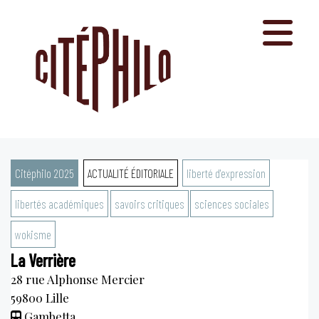
Aller
au
contenu
Citéphilo 2025
ACTUALITÉ ÉDITORIALE
liberté d'expression
libertés académiques
savoirs critiques
sciences sociales
wokisme
La Verrière
28 rue Alphonse Mercier
59800
Lille
Gambetta