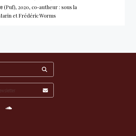
re
(Puf), 2020, co-autheur : sous la
 Marin et Frédéric Worms