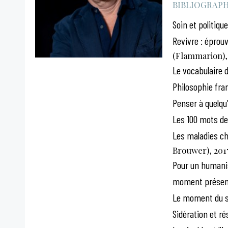
BIBLIOGRAPHI
Soin et politique
Revivre : éprou
(Flammarion),
Le vocabulaire 
Philosophie fr
Penser à quelqu
Les 100 mots de
Les maladies ch
Brouwer), 201
Pour un humanism
moment présen
Le moment du s
Sidération et ré