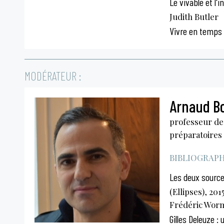
Le vivable et l'i
Judith Butler
Vivre en temps 
MODÉRATEUR :
Arnaud B
professeur de 
préparatoires
BIBLIOGRAPHI
Les deux sources
(Ellipses), 20
Frédéric Wor
Gilles Deleuze :