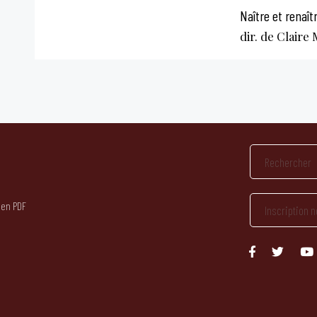
Naître et renaît
dir. de Claire
 en PDF