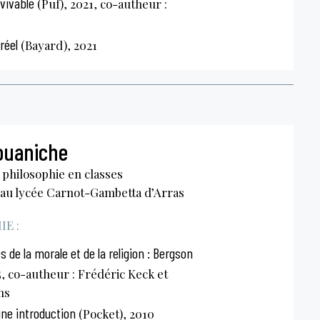
nvivable
(Puf), 2021, co-autheur :
réel
(Bayard), 2021
ouaniche
philosophie en classes
 au lycée Carnot-Gambetta d’Arras
E :
 de la morale et de la religion : Bergson
15, co-autheur : Frédéric Keck et
ms
 une introduction
(Pocket), 2010