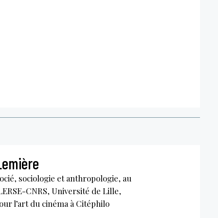
Lemière
cié, sociologie et anthropologie, au
LERSE-CNRS, Université de Lille,
ur l’art du cinéma à Citéphilo