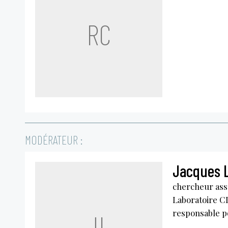
RC
MODÉRATEUR :
Jacques 
chercheur asso
Laboratoire C
responsable po
JL