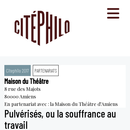
Aller
au
contenu
Citephilo 2017
PARTENARIATS
Maison du Théâtre
8 rue des Majots
80000
Amiens
En partenariat avec : la Maison du Théâtre d’Amiens
Pulvérisés, ou la souffrance au
travail