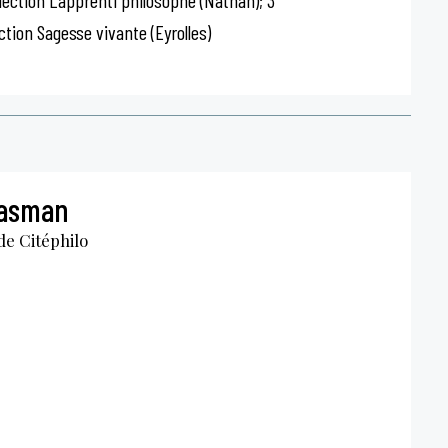
ollection L’apprenti philosophe (Nathan); 3
ection Sagesse vivante (Eyrolles)
lasman
de Citéphilo