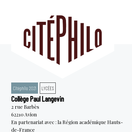
Aller
au
contenu
Citéphilo 2021
LYCÉES
Collège Paul Langevin
2 rue Barbès
62210
Avion
En partenariat avec : la Région académique Hauts-
de-France