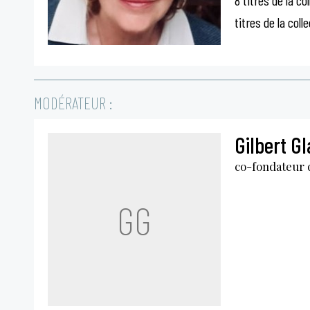
8 titres de la c
titres de la coll
MODÉRATEUR :
Gilbert G
co-fondateur 
GG