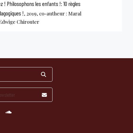
nsez ! Philosophons les enfants !: 10 règles
édagogiques !
, 2019, co-autheur : Maral
Edwige Chirouter