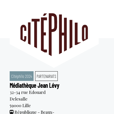
Aller
au
contenu
Citéphilo 2024
PARTENARIATS
Médiathèque Jean Lévy
32-34 rue Edouard
Delesalle
59000
Lille
République - Beaux-