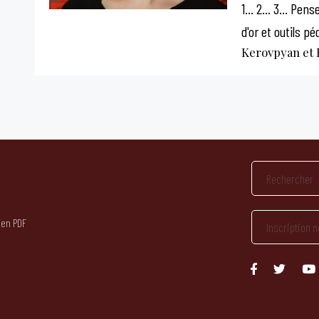
1... 2... 3... Pe
d'or et outils p
Kerovpyan et 
 en PDF