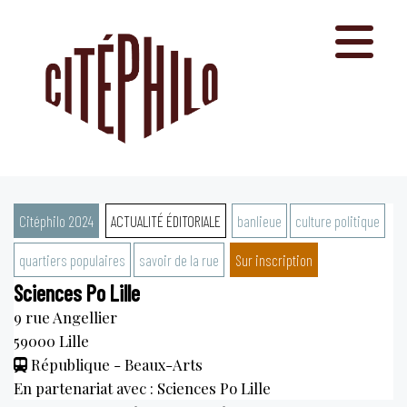
Aller
au
contenu
Citéphilo 2024
ACTUALITÉ ÉDITORIALE
banlieue
culture politique
quartiers populaires
savoir de la rue
Sur inscription
Sciences Po Lille
9 rue Angellier
59000
Lille
République - Beaux-Arts
En partenariat avec : Sciences Po Lille