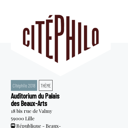
Aller
au
contenu
Citéphilo 2018
THÈME
Auditorium du Palais
des Beaux-Arts
18 bis rue de Valmy
59000
Lille
République - Beaux-