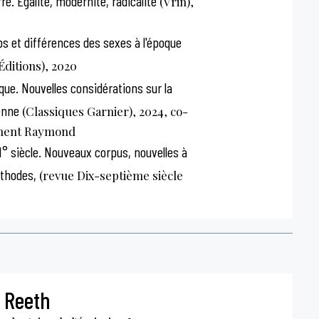
rre. Égalité, modernité, radicalité
(Vrin),
s et différences des sexes à l'époque
ditions), 2020
que. Nouvelles considérations sur la
enne
(Classiques Garnier), 2024, co-
ément Raymond
I° siècle. Nouveaux corpus, nouvelles à
thodes,
(revue Dix-septième siècle
 Reeth