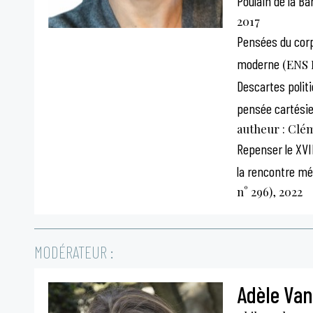
Poulain de la Ba
2017
Pensées du corp
moderne
(ENS É
Descartes politi
pensée cartési
autheur : Cl
Repenser le XVI
la rencontre mé
n° 296), 2022
MODÉRATEUR :
Adèle Van