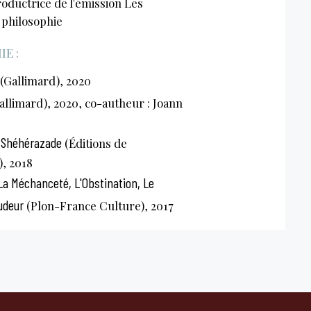
oductrice de l'émission Les
 philosophie
E :
(Gallimard), 2020
allimard), 2020, co-autheur : Joann
 Shéhérazade
(Éditions de
), 2018
La Méchanceté, L'Obstination, Le
udeur
(Plon-France Culture), 2017