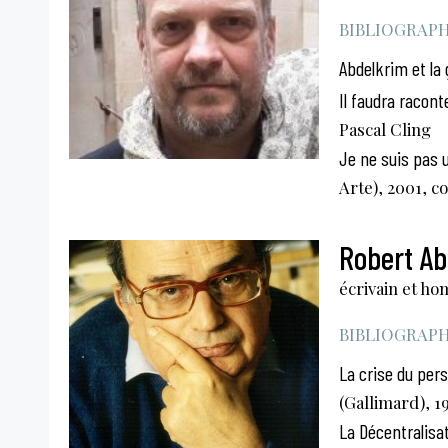
BIBLIOGRAPHI
Abdelkrim et la 
Il faudra racont
Pascal Cling
Je ne suis pas
Arte), 2001, c
Robert Ab
écrivain et h
BIBLIOGRAPHI
La crise du per
(Gallimard), 1
La Décentralisat