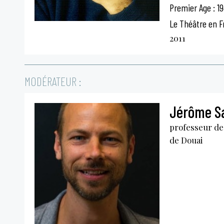
Premier Age : 1
Le Théâtre en F
2011
MODÉRATEUR :
Jérôme Sa
professeur de
de Douai