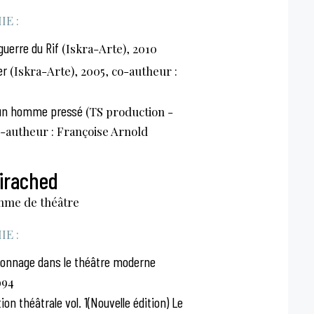
E :
guerre du Rif
(Iskra-Arte), 2010
er
(Iskra-Arte), 2005, co-autheur :
 un homme pressé
(TS production -
o-autheur : Françoise Arnold
irached
omme de théâtre
E :
sonnage dans le théâtre moderne
994
ion théâtrale vol. 1(Nouvelle édition) Le