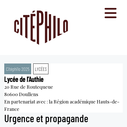
Aller
au
contenu
Citéphilo 2025
LYCÉES
Lycée de l’Authie
20 Rue de Routequeue
80600
Doullens
En partenariat avec : la Région académique Hauts-de-
France
Urgence et propagande