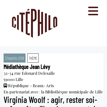
Aller
au
contenu
Citéphilo 2018
THÈME
Médiathèque Jean Lévy
32-34 rue Edouard Delesalle
59000
Lille
République - Beaux- Arts
En partenariat avec : la Bibliothèque municipale de Lille
Virginia Woolf : agir, rester soi-