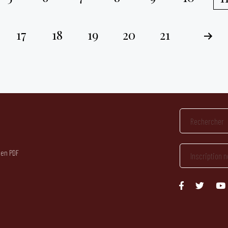
17
18
19
20
21
 en PDF