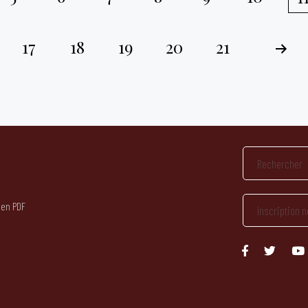
17
18
19
20
21
 en PDF